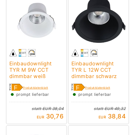
Einbaudownlight
Einbaudownlight
TYR M 9W CCT
TYR L 12W CCT
dimmbar weiß
dimmbar schwarz
Produktdatenblatt
Produktdatenblatt
●
●
prompt lieferbar
prompt lieferbar
statt
EUR 38,04
statt
EUR 49,32
30,76
38,84
EUR
EUR