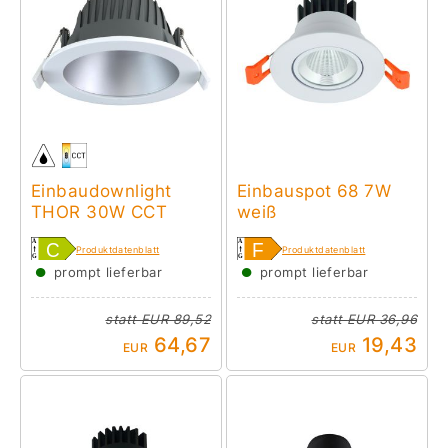
Einbaudownlight
Einbauspot 68 7W
THOR 30W CCT
weiß
Produktdatenblatt
Produktdatenblatt
●
●
prompt lieferbar
prompt lieferbar
statt
EUR 89,52
statt
EUR 36,96
64,67
19,43
EUR
EUR