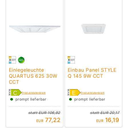
Einlegeleuchte
Einbau Panel STYLE
QUARTUS 625 30W
Q 145 9W CCT
CCT
Produktdatenblatt
Produktdatenblatt
●
●
prompt lieferbar
prompt lieferbar
statt
EUR 106,92
statt
EUR 20,17
77,22
16,19
EUR
EUR