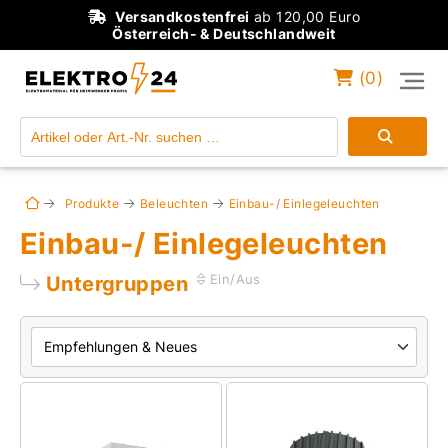
Versandkostenfrei
ab 120,00 Euro
Österreich- & Deutschlandweit
(
0
)
Einloggen
Konto anlegen
Produkte
Beleuchten
Einbau-/ Einlegeleuchten
Einbau-/ Einlegeleuchten
Untergruppen
Ein/Aus