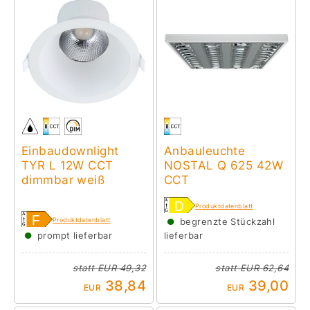
Einbaudownlight
Anbauleuchte
TYR L 12W CCT
NOSTAL Q 625 42W
dimmbar weiß
CCT
Produktdatenblatt
●
Produktdatenblatt
begrenzte Stückzahl
●
prompt lieferbar
lieferbar
statt
EUR 49,32
statt
EUR 62,64
38,84
39,00
EUR
EUR