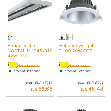
Anbauleuchte
Einbaudownlight
NOSTAL M 1245x312
THOR 20W CCT
42W CCT
Produktdatenblatt
Produktdatenblatt
●
●
prompt lieferbar
prompt lieferbar
statt
EUR 117,60
statt
EUR 67,08
56,65
48,48
EUR
EUR