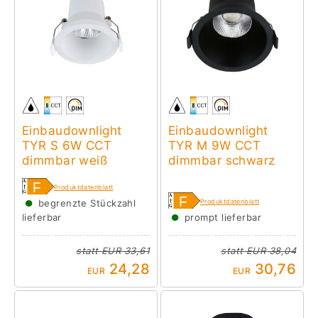
Einbaudownlight
Einbaudownlight
TYR S 6W CCT
TYR M 9W CCT
dimmbar weiß
dimmbar schwarz
Produktdatenblatt
●
begrenzte Stückzahl
Produktdatenblatt
●
lieferbar
prompt lieferbar
statt
EUR 33,61
statt
EUR 38,04
24,28
30,76
EUR
EUR