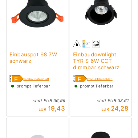
Einbauspot 68 7W
Einbaudownlight
schwarz
TYR S 6W CCT
dimmbar schwarz
Produktdatenblatt
Produktdatenblatt
●
●
prompt lieferbar
prompt lieferbar
statt
EUR 36,96
statt
EUR 33,61
19,43
24,28
EUR
EUR