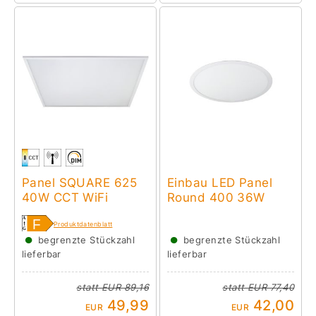
Panel SQUARE 625
Einbau LED Panel
40W CCT WiFi
Round 400 36W
Produktdatenblatt
●
●
begrenzte Stückzahl
begrenzte Stückzahl
lieferbar
lieferbar
statt
EUR 89,16
statt
EUR 77,40
49,99
42,00
EUR
EUR