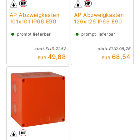
AP Abzweigkasten
AP Abzweigkasten
101x101 IP66 E90
126x126 IP66 E90
●
●
prompt lieferbar
prompt lieferbar
statt
EUR 71,52
statt
EUR 98,76
49,68
68,54
EUR
EUR