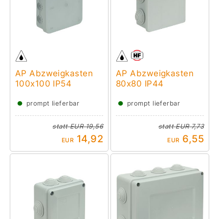
AP Abzweigkasten
AP Abzweigkasten
100x100 IP54
80x80 IP44
●
●
prompt lieferbar
prompt lieferbar
statt
EUR 19,56
statt
EUR 7,73
14,92
6,55
EUR
EUR