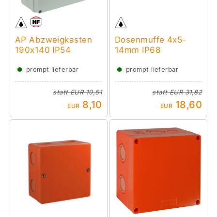
AP Abzweigkasten
Dosenmuffe 4x5-
190x140 IP54
14mm IP68
●
●
prompt lieferbar
prompt lieferbar
statt
EUR 10,51
statt
EUR 31,82
8,10
18,60
EUR
EUR