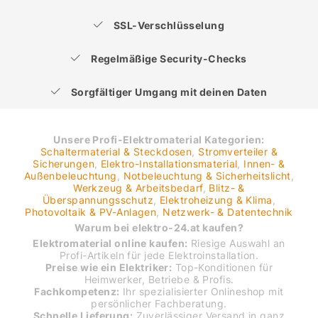
SSL-Verschlüsselung
Regelmäßige Security-Checks
Sorgfältiger Umgang mit deinen Daten
Unsere Profi-Elektromaterial Kategorien:
Schaltermaterial & Steckdosen
,
Stromverteiler &
Sicherungen
,
Elektro-Installationsmaterial
,
Innen- &
Außenbeleuchtung
,
Notbeleuchtung & Sicherheitslicht
,
Werkzeug & Arbeitsbedarf
,
Blitz- &
Überspannungsschutz
,
Elektroheizung & Klima
,
Photovoltaik & PV-Anlagen
,
Netzwerk- & Datentechnik
Warum bei elektro-24.at kaufen?
Elektromaterial online kaufen:
Riesige Auswahl an
Profi-Artikeln für jede Elektroinstallation.
Preise wie ein Elektriker:
Top-Konditionen für
Heimwerker, Betriebe & Profis.
Fachkompetenz:
Ihr spezialisierter Onlineshop mit
persönlicher Fachberatung.
Schnelle Lieferung:
Zuverlässiger Versand in ganz