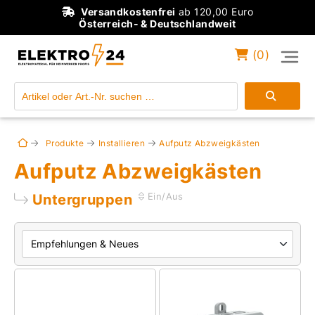
Versandkostenfrei
ab 120,00 Euro
Österreich- & Deutschlandweit
(
0
)
Einloggen
Konto anlegen
Produkte
Installieren
Aufputz Abzweigkästen
Aufputz Abzweigkästen
Untergruppen
Ein/Aus