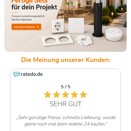
4.6 / 5
T
SEHR GUT
e Lieferung, würde
„Sehr freundliche Mitarbeiter
ro 24 kaufen.“
- Werner G. -