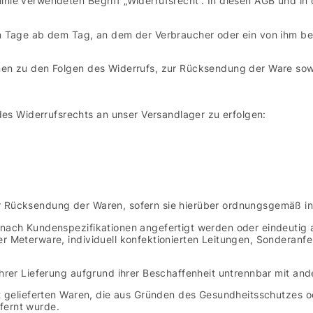
inie verwendeten Begriff „Widerrufsrecht“. In diesen AGB und in 
n Tage ab dem Tag, an dem der Verbraucher oder ein von ihm benan
onen zu den Folgen des Widerrufs, zur Rücksendung der Ware sowi
s Widerrufsrechts an unser Versandlager zu erfolgen:
r Rücksendung der Waren, sofern sie hierüber ordnungsgemäß in
 nach Kundenspezifikationen angefertigt werden oder eindeutig a
er Meterware, individuell konfektionierten Leitungen, Sonderan
 ihrer Lieferung aufgrund ihrer Beschaffenheit untrennbar mit an
elt gelieferten Waren, die aus Gründen des Gesundheitsschutzes
fernt wurde.