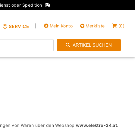
ienst oder Spedition
|
Mein Konto
Merkliste
(
0
)
SERVICE
ARTIKEL SUCHEN
Einloggen
Konto anlegen
erungen von Waren über den Webshop
www.elektro-24.at
.