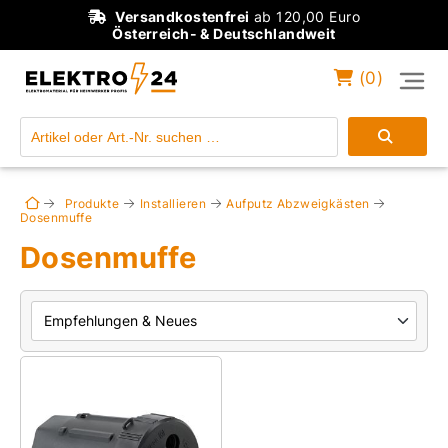
Versandkostenfrei
ab 120,00 Euro
Österreich- & Deutschlandweit
(
0
)
Einloggen
Konto anlegen
Produkte
Installieren
Aufputz Abzweigkästen
Dosenmuffe
Dosenmuffe