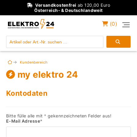
Versandkostenfrei
ab 120,00 Euro
Österreich- & Deutschlandweit
(
0
)
Einloggen
Konto anlegen
Kundenbereich
my elektro 24
Kontodaten
Bitte fülle alle mit
*
gekennzeichneten Felder aus!
E-Mail Adresse
*