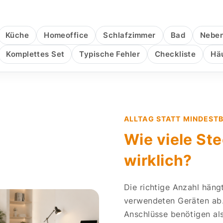
s
Küche
Homeoffice
Schlafzimmer
Bad
Nebe
Komplettes Set
Typische Fehler
Checkliste
Hä
ALLTAG STATT MINDEST
Wie viele St
wirklich?
Die richtige Anzahl hän
verwendeten Geräten ab.
Anschlüsse benötigen als