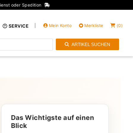
ienst oder Spedition
|
Mein Konto
Merkliste
(
0
)
SERVICE
ARTIKEL SUCHEN
Einloggen
Konto anlegen
Das Wichtigste auf einen
Blick